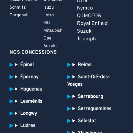
KTM
Schmitz
Isuzu
Kymco
Cargobull
Lotus
QJMOTOR
MG
Royal Enfield
Mitsubishi
Suzuki
Opel
Triumph
Suzuki
NOS CONCESSIONS
Épinal
Reims
Épernay
Saint-Dié-des-
Vosges
Haguenau
Sarrebourg
Lesménils
Sarreguemines
Longwy
Sélestat
Ludres