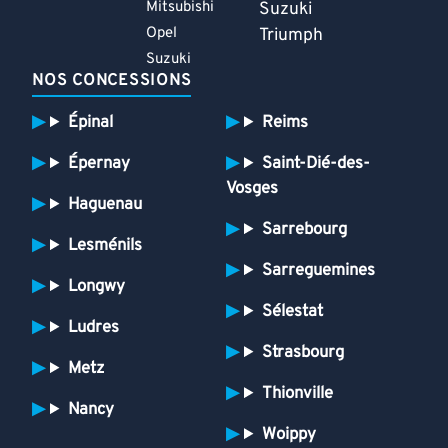
Mitsubishi
Suzuki
Opel
Triumph
Suzuki
NOS CONCESSIONS
Épinal
Reims
Épernay
Saint-Dié-des-
Vosges
Haguenau
Sarrebourg
Lesménils
Sarreguemines
Longwy
Sélestat
Ludres
Strasbourg
Metz
Thionville
Nancy
Woippy