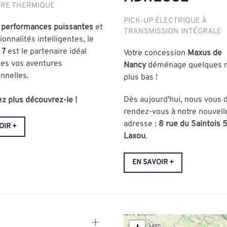
AIRE THERMIQUE
PICK-UP ÉLECTRIQUE À
s
performances puissantes
et
TRANSMISSION INTÉGRALE
ionnalités intelligentes, le
 7
est le partenaire idéal
Votre concession
Maxus de
tes vos aventures
Nancy
déménage quelques 
nnelles.
plus bas !
Dès aujourd'hui, nous vous
z plus découvrez-le !
rendez-vous à notre nouvell
adresse :
8 rue du Saintois
OIR +
Laxou
.
EN SAVOIR +