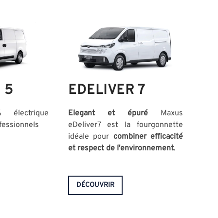
 5
EDELIVER 7
E
% électrique
Elegant et épuré
Maxus
Rob
fessionnels
eDeliver7 est la fourgonnette
aut
idéale pour
combiner efficacité
mot
et respect de l'environnement
.
l'ut
DÉCOUVRIR
D