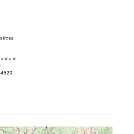
mètres
 donnons
e
 54520