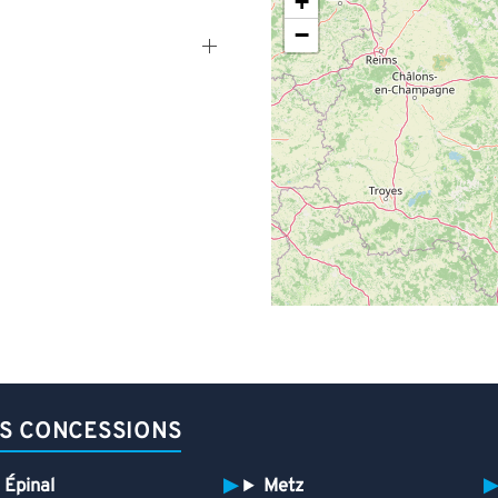
+
−
S CONCESSIONS
Épinal
Metz