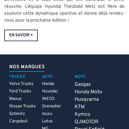
réussite. L’équipe Hyundai Théobald Metz est fière de
soutenir cette dynamique sportive et donne déjà rendez-
vous pour la prochaine édition !
EN SAVOIR +
NOS MARQUES
TRUCKS
AUTO
MOTO
Volvo Trucks
Honda
Gasgas
Ford Trucks
Hyundai
Honda Moto
Maxus
INEOS
Husqvarna
Nissan Trucks
Grenadier
KTM
Schmitz
Isuzu
Kymco
Cargobull
Lotus
QJMOTOR
MG