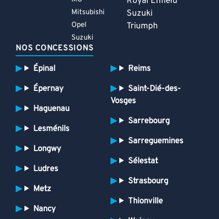
Royal Enfield
Mitsubishi
Suzuki
Opel
Triumph
Suzuki
NOS CONCESSIONS
Épinal
Reims
Épernay
Saint-Dié-des-
Vosges
Haguenau
Sarrebourg
Lesménils
Sarreguemines
Longwy
Sélestat
Ludres
Strasbourg
Metz
Thionville
Nancy